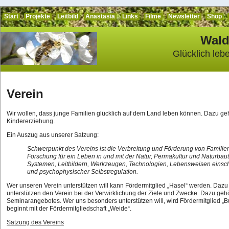
Start
Projekte
Leitbild
Anastasia
Links
Filme
Newsletter
Shop
Wald
Glücklich leb
Verein
Wir wollen, dass junge Familien glücklich auf dem Land leben können. Dazu geh
Kindererziehung.
Ein Auszug aus unserer Satzung:
Schwerpunkt des Vereins ist die Verbreitung und Förderung von Famili
Forschung für ein Leben in und mit der Natur, Permakultur und Naturba
Systemen, Leitbildern, Werkzeugen, Technologien, Lebensweisen einschl
und psychophysischer Selbstregulation.
Wer unseren Verein unterstützen will kann Fördermitglied „Hasel“ werden. Daz
unterstützen den Verein bei der Verwirklichung der Ziele und Zwecke. Dazu gehö
Seminarangebotes. Wer uns besonders unterstützen will, wird Fördermitglied „Bu
beginnt mit der Fördermitgliedschaft „Weide“.
Satzung des Vereins