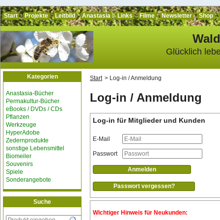
Start
Projekte
Leitbild
Anastasia
Links
Filme
Newsletter
Shop
Wald
Glücklich leb
Kategorien
Start
Log-in / Anmeldung
Anastasia-Bücher
Log-in / Anmeldung
Permakultur-Bücher
eBooks / DVDs / CDs
Pflanzen
Log-in für Mitglieder und Kunden
Werkzeuge
HyperAdobe
E-Mail
Zedernprodukte
sonstige Lebensmittel
Passwort
Biomeiler
Souvenirs
Spiele
Sonderangebote
Passwort vergessen?
Suche
Wichtiger Hinweis für Neukunden: