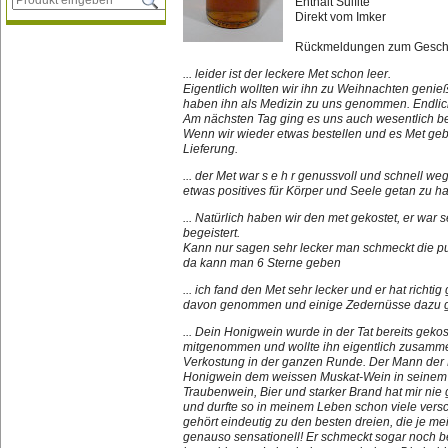
Enthält Sulfite
Direkt vom Imker
Rückmeldungen zum Geschm
... leider ist der leckere Met schon leer.
Eigentlich wollten wir ihn zu Weihnachten genieß
haben ihn als Medizin zu uns genommen. Endlich 
Am nächsten Tag ging es uns auch wesentlich bes
Wenn wir wieder etwas bestellen und es Met geben
Lieferung.
... der Met war s e h r genussvoll und schnell weg
etwas positives für Körper und Seele getan z
... Natürlich haben wir den met gekostet, er war
begeistert.
Kann nur sagen sehr lecker man schmeckt die pur
da kann man 6 Sterne geben
... ich fand den Met sehr lecker und er hat richt
davon genommen und einige Zedernüsse dazu geg
... Dein Honigwein wurde in der Tat bereits gek
mitgenommen und wollte ihn eigentlich zusammen
Verkostung in der ganzen Runde. Der Mann der F
Honigwein dem weissen Muskat-Wein in seinem H
Traubenwein, Bier und starker Brand hat mir nie 
und durfte so in meinem Leben schon viele ver
gehört eindeutig zu den besten dreien, die je 
genauso sensationell! Er schmeckt sogar noch be