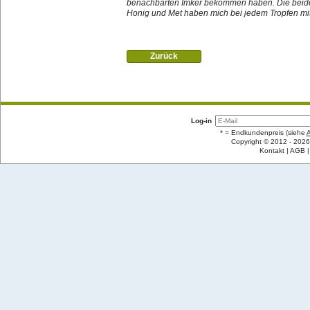
benachbarten Imker bekommen haben. Die beide
Honig und Met haben mich bei jedem Tropfen mit F
Zurück
Log-in
* = Endkundenpreis (siehe
Copyright © 2012 - 2026
Kontakt
AGB