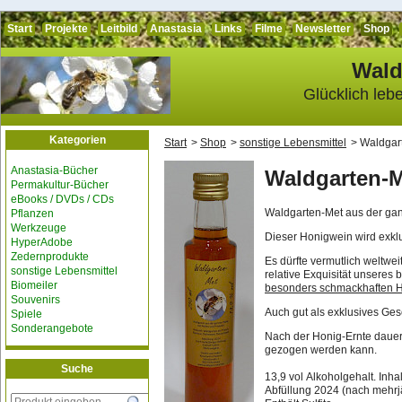
Start
Projekte
Leitbild
Anastasia
Links
Filme
Newsletter
Shop
Wald
Glücklich leb
Kategorien
Start
Shop
sonstige Lebensmittel
Waldgar
Anastasia-Bücher
Waldgarten-
Permakultur-Bücher
eBooks / DVDs / CDs
Waldgarten-Met aus der gan
Pflanzen
Werkzeuge
Dieser Honigwein wird exklus
HyperAdobe
Zedernprodukte
Es dürfte vermutlich weltwe
sonstige Lebensmittel
relative Exquisität unsere
Biomeiler
besonders schmackhaften 
Souvenirs
Auch gut als exklusives Ge
Spiele
Sonderangebote
Nach der Honig-Ernte dauert
gezogen werden kann.
Suche
13,9 vol Alkoholgehalt. Inha
Abfüllung 2024 (nach mehrj