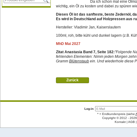
Da ich schon mal eine Ölmüh
wichtig, ein Öl zu kosten und dabei zu spüren wie
Dieses Öl ist das sanfteste, beste Zedernöl, da
Es wird in Deutschland auf Holzpressen aus r
Hersteller: Vladimir Jan, Kaiserslautern
100ml, roh, bitte kühl und dunkel lagern (z.B. Kü
MhD Mai 2027
Zitat Anastasia Band 7, Seite 182:
"Folgende Na
fehlenden Elementen: Nimm jeden Morgen zehn
Gramm
Blütenstaub
ein. Und wiederhole diese P
Zurück
Log-in
* = Endkundenpreis (siehe
Copyright © 2012 - 2026
Kontakt
AGB