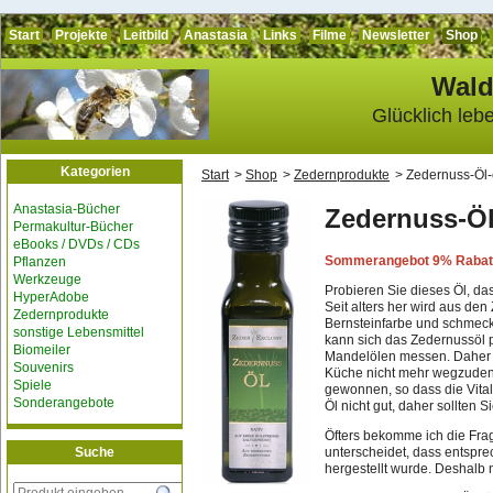
Start
Projekte
Leitbild
Anastasia
Links
Filme
Newsletter
Shop
Wald
Glücklich leb
Kategorien
Start
Shop
Zedernprodukte
Zedernuss-Öl-
Anastasia-Bücher
Zedernuss-Öl
Permakultur-Bücher
eBooks / DVDs / CDs
Sommerangebot 9% Rabatt: 
Pflanzen
Werkzeuge
Probieren Sie dieses Öl, da
HyperAdobe
Seit alters her wird aus den
Zedernprodukte
Bernsteinfarbe und schmec
sonstige Lebensmittel
kann sich das Zedernussöl 
Biomeiler
Mandelölen messen. Daher i
Souvenirs
Küche nicht mehr wegzudenk
Spiele
gewonnen, so dass die Vital
Sonderangebote
Öl nicht gut, daher sollten 
Öfters bekomme ich die Frag
Suche
unterscheidet, dass entspr
hergestellt wurde. Deshalb 